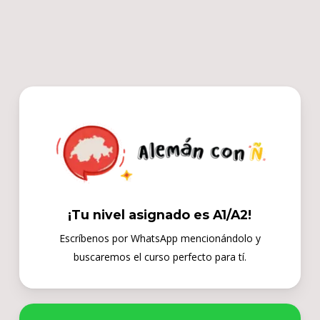
Skip
to
main
content
¡Tu nivel asignado es A1/A2!
Escríbenos por WhatsApp mencionándolo y
buscaremos el curso perfecto para tí.