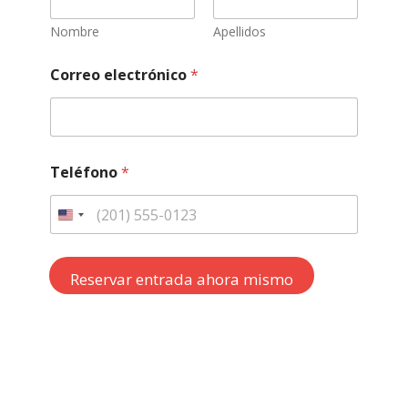
Nombre
Apellidos
Correo electrónico
*
Teléfono
*
U
n
i
Reservar entrada ahora mismo
t
e
d
S
t