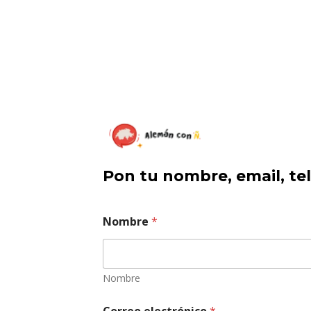
Skip
to
main
content
Pon tu nombre, email, te
Nombre
*
Nombre