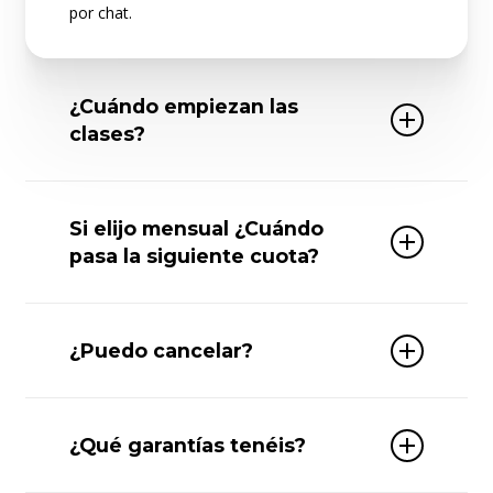
por chat.
¿Cuándo empiezan las
clases?
Podrás acceder desde el día 15 de octubre, ese
mismo día tendremos el directo especial de
Si elijo mensual ¿Cuándo
bienvenida. Te pasaremos un formulario para
pasa la siguiente cuota?
que puedas votar la hora a la que prefieres que
sea.
El día 15 de noviembre.
Ojo! El día 7 será el último día en el que te
¿Puedo cancelar?
puedas inscribir, después, ya no será posible.
Por supuesto, no tienes permanencia por lo que
puedes cancelar cuando quieras. En función de si
¿Qué garantías tenéis?
has seleccionado pago mensual o pago anual.